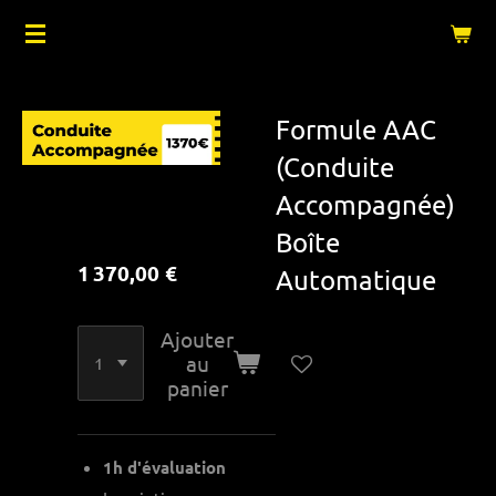
Passer
OUVERTURE PRÉVUE LE 09 JUIN 2025 !
au
contenu
principal
Formule AAC
(Conduite
Accompagnée)
Boîte
1 370,00 €
Automatique
Ajouter
au
panier
1h d'évaluation